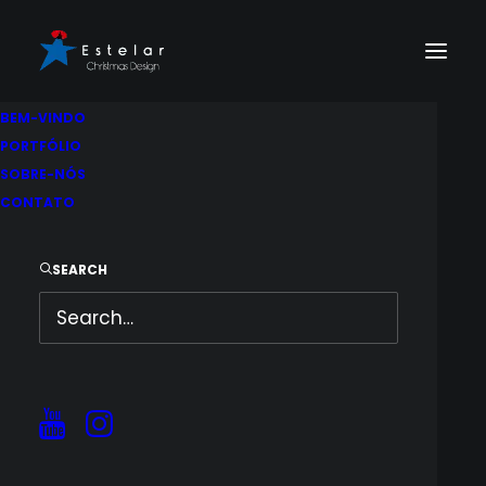
BEM-VINDO
PORTFÓLIO
SOBRE-NÓS
CONTATO
Este conteúdo está protegido por senha.
Para vê-lo, digite sua senha abaixo:
SEARCH
Senha: